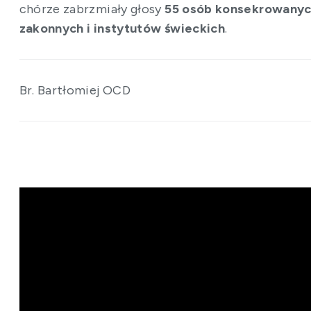
chórze zabrzmiały głosy
55 osób konsekrowany
zakonnych i instytutów świeckich
.
Br. Bartłomiej OCD