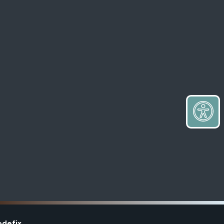
premium bootstrap themes
odefix
.