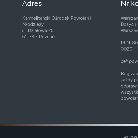
Adres
Nr k
Karmelitański Ośrodek Powołań i
Warszaw
Młodzieży
Bosych 
ul. Działowa 25
Warsza
61-747 Poznań
PLN: 80
0020
cel: po
Bóg zap
każdy p
odprawi
wszystk
powołan
© 2026