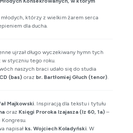
s Młodych Konsekrowanych, w którym
 młodych, którzy z wielkim żarem serca
pieniem dla ducha.
enne ujrzał długo wyczekiwany hymn tych
ż w styczniu tego roku.
dwóch naszych braci udało się do studia
OCD (bas)
oraz
br. Bartłomiej Głuch (tenor)
.
fał Majkowski
. Inspiracją dla tekstu i tytułu
na
oraz
Księgi Proroka Izajasza (Iz 60, 1a)
–
 Kongresu.
wa napisał
ks. Wojciech Koladyński
. W