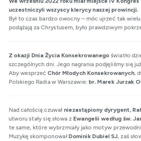
We wrześniu 2022 roku miał miejsce IV Kongre
uczestniczyli wszyscy klerycy naszej prowincji.
Był to czas bardzo owocny – móc ujrzeć tak wielu
podążają za Chrystusem, było prawdziwym pokrze
Z okazji Dnia Życia Konsekrowanego
światło dzi
szczególnych dni. Jego nagrania podjęliśmy się ju
Aby wesprzeć
Chór Młodych Konsekrowanych
, 
Polskiego Radia w Warszawie:
br. Marek Jurzak 
Nad całością czuwał
niezastąpiony dyrygent, Ra
utworu stały się słowa z
Ewangelii według św. Ja
te same, które wybrzmiały jako motyw przewodni
Muzykę skomponował
Dominik Dubiel SJ
, zaś sło