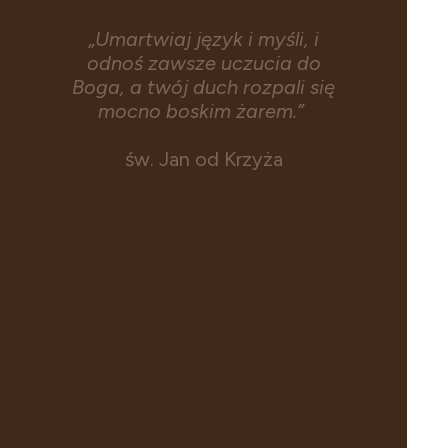
„Umartwiaj język i myśli, i
odnoś zawsze uczucia do
Boga, a twój duch rozpali się
mocno boskim żarem.”
św. Jan od Krzyża