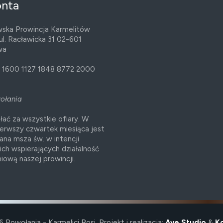
onta
ska Prowincja Karmelitów
ul. Racławicka 31 02-601
wa
 1600 1127 1848 8772 2000
wołania
łać za wszystkie ofiary. W
ierwszy czwartek miesiąca jest
ana msza św. w intencji
ich wspierających działalność
iową naszej prowincji.
 Powołania - Karmelici Bosi. Projekt i realizacja:
Ave Studio
&
K